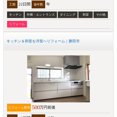
22日間
年
工期
築年数
キッチン
外構・エントランス
ダイニング
和室
その他
リフォーム
キッチン＆和室を洋室へリフォーム｜磐田市
500
万円前後
リフォーム費用