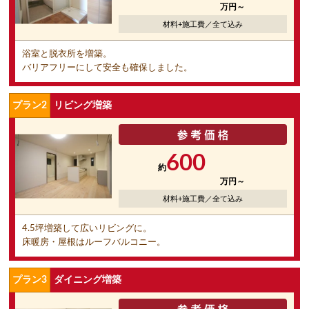
万円～
材料+施工費／全て込み
浴室と脱衣所を増築。
バリアフリーにして安全も確保しました。
プラン2
リビング増築
600
約
万円～
材料+施工費／全て込み
4.5坪増築して広いリビングに。
床暖房・屋根はルーフバルコニー。
プラン3
ダイニング増築