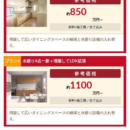
850
約
万円～
材料+施工費／全て込み
増築して広いダイニングスペースの確保と水廻り設備の入れ替
え。
プラン4
水廻り4点一新＋増築してLDK拡張
1100
約
万円～
材料+施工費／全て込み
増築して広いダイニングスペースの確保と水廻り設備の入れ替
え。