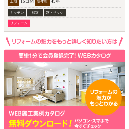
16日間
45年
工期
築年数
キッチン
和室
窓・サッシ
リフォーム