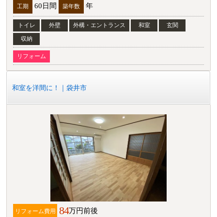
60日間
年
工期
築年数
トイレ
外壁
外構・エントランス
和室
玄関
収納
リフォーム
和室を洋間に！｜袋井市
84
万円前後
リフォーム費用